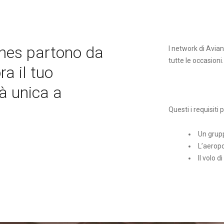
ines partono da
I network di Avian
tutte le occasioni.
a il tuo
tà unica a
Questi i requisiti
Un grup
L’aeropo
Il volo 