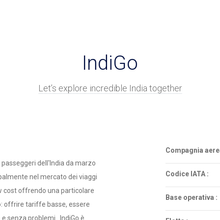
IndiGo
Let’s explore incredible India together
Compagnia aerea
 passeggeri dell'India da marzo
Codice IATA :
palmente nel mercato dei viaggi
w cost offrendo una particolare
Base operativa :
o: offrire tariffe basse, essere
 e senza problemi . IndiGo è