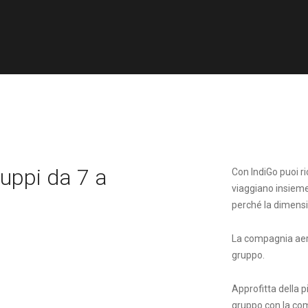
ruppi da 7 a
Con IndiGo puoi ri
viaggiano insieme
perché la dimens
La compagnia aere
gruppo.
Approfitta della p
gruppo con la com